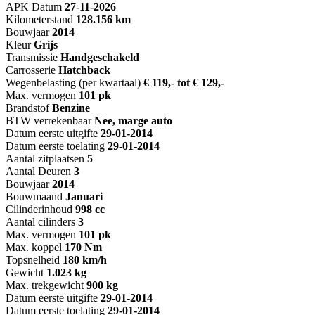
APK Datum
27-11-2026
Kilometerstand
128.156 km
Bouwjaar
2014
Kleur
Grijs
Transmissie
Handgeschakeld
Carrosserie
Hatchback
Wegenbelasting (per kwartaal)
€ 119,- tot € 129,-
Max. vermogen
101 pk
Brandstof
Benzine
BTW verrekenbaar
Nee, marge auto
Datum eerste uitgifte
29-01-2014
Datum eerste toelating
29-01-2014
Aantal zitplaatsen
5
Aantal Deuren
3
Bouwjaar
2014
Bouwmaand
Januari
Cilinderinhoud
998 cc
Aantal cilinders
3
Max. vermogen
101 pk
Max. koppel
170 Nm
Topsnelheid
180 km/h
Gewicht
1.023 kg
Max. trekgewicht
900 kg
Datum eerste uitgifte
29-01-2014
Datum eerste toelating
29-01-2014