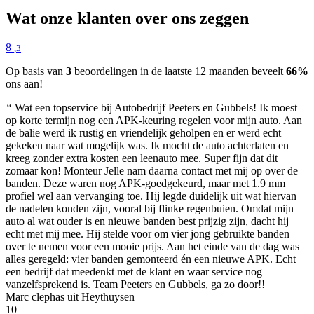
Wat onze klanten over ons zeggen
8
,3
Op basis van
3
beoordelingen in de laatste 12 maanden beveelt
66%
ons aan!
“
Wat een topservice bij Autobedrijf Peeters en Gubbels! Ik moest
op korte termijn nog een APK-keuring regelen voor mijn auto. Aan
de balie werd ik rustig en vriendelijk geholpen en er werd echt
gekeken naar wat mogelijk was. Ik mocht de auto achterlaten en
kreeg zonder extra kosten een leenauto mee. Super fijn dat dit
zomaar kon! Monteur Jelle nam daarna contact met mij op over de
banden. Deze waren nog APK-goedgekeurd, maar met 1.9 mm
profiel wel aan vervanging toe. Hij legde duidelijk uit wat hiervan
de nadelen konden zijn, vooral bij flinke regenbuien. Omdat mijn
auto al wat ouder is en nieuwe banden best prijzig zijn, dacht hij
echt met mij mee. Hij stelde voor om vier jong gebruikte banden
over te nemen voor een mooie prijs. Aan het einde van de dag was
alles geregeld: vier banden gemonteerd én een nieuwe APK. Echt
een bedrijf dat meedenkt met de klant en waar service nog
vanzelfsprekend is. Team Peeters en Gubbels, ga zo door!!
Marc clephas uit Heythuysen
10