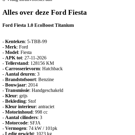
Alles over deze Ford Fiesta
Ford Fiesta 1.0 EcoBoost Titanium
-
Kenteken
: 5-TBB-99
-
Merk
: Ford
-
Model
: Fiesta
-
APK tot
: 27-11-2026
-
Tellerstand
: 128156 KM
-
Carrosserievorm
: Hatchback
-
Aantal deuren
: 3
-
Brandstofsoort
: Benzine
-
Bouwjaar
: 2014
-
Transmissie
: Handgeschakeld
-
Kleur
: grijs
-
Bekleding
: Stof
-
Kleur interieur
: antraciet
-
Motorinhoud
: 998 cc
-
Aantal cilinders
: 3
-
Motorcode
: SFJA
-
Vermogen
: 74 kW / 101pk
-
Ledig gewicht
: 1023 kg