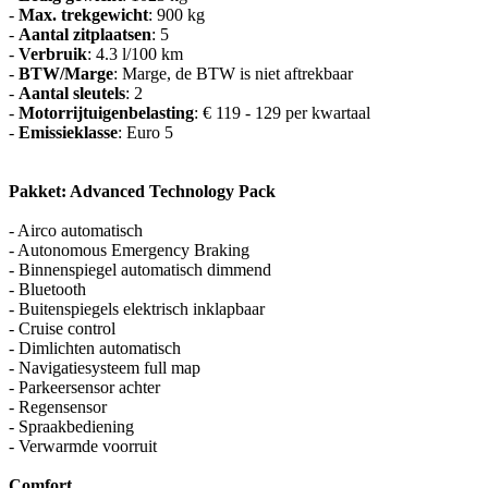
-
Max. trekgewicht
: 900 kg
-
Aantal zitplaatsen
: 5
-
Verbruik
: 4.3 l/100 km
-
BTW/Marge
: Marge, de BTW is niet aftrekbaar
-
Aantal sleutels
: 2
-
Motorrijtuigenbelasting
: € 119 - 129 per kwartaal
-
Emissieklasse
: Euro 5
Pakket: Advanced Technology Pack
- Airco automatisch
- Autonomous Emergency Braking
- Binnenspiegel automatisch dimmend
- Bluetooth
- Buitenspiegels elektrisch inklapbaar
- Cruise control
- Dimlichten automatisch
- Navigatiesysteem full map
- Parkeersensor achter
- Regensensor
- Spraakbediening
- Verwarmde voorruit
Comfort