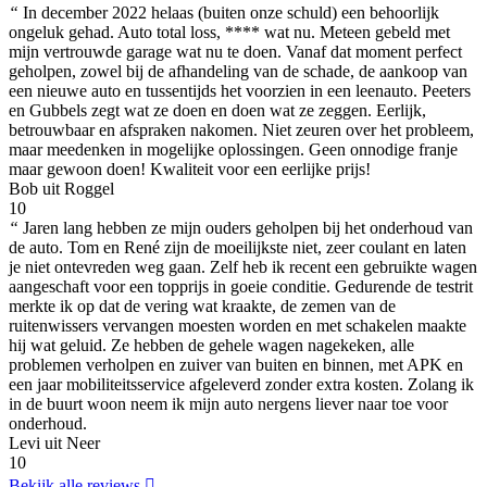
“
In december 2022 helaas (buiten onze schuld) een behoorlijk
ongeluk gehad. Auto total loss, **** wat nu. Meteen gebeld met
mijn vertrouwde garage wat nu te doen. Vanaf dat moment perfect
geholpen, zowel bij de afhandeling van de schade, de aankoop van
een nieuwe auto en tussentijds het voorzien in een leenauto. Peeters
en Gubbels zegt wat ze doen en doen wat ze zeggen. Eerlijk,
betrouwbaar en afspraken nakomen. Niet zeuren over het probleem,
maar meedenken in mogelijke oplossingen. Geen onnodige franje
maar gewoon doen! Kwaliteit voor een eerlijke prijs!
Bob uit Roggel
10
“
Jaren lang hebben ze mijn ouders geholpen bij het onderhoud van
de auto. Tom en René zijn de moeilijkste niet, zeer coulant en laten
je niet ontevreden weg gaan. Zelf heb ik recent een gebruikte wagen
aangeschaft voor een topprijs in goeie conditie. Gedurende de testrit
merkte ik op dat de vering wat kraakte, de zemen van de
ruitenwissers vervangen moesten worden en met schakelen maakte
hij wat geluid. Ze hebben de gehele wagen nagekeken, alle
problemen verholpen en zuiver van buiten en binnen, met APK en
een jaar mobiliteitsservice afgeleverd zonder extra kosten. Zolang ik
in de buurt woon neem ik mijn auto nergens liever naar toe voor
onderhoud.
Levi uit Neer
10
Bekijk alle reviews