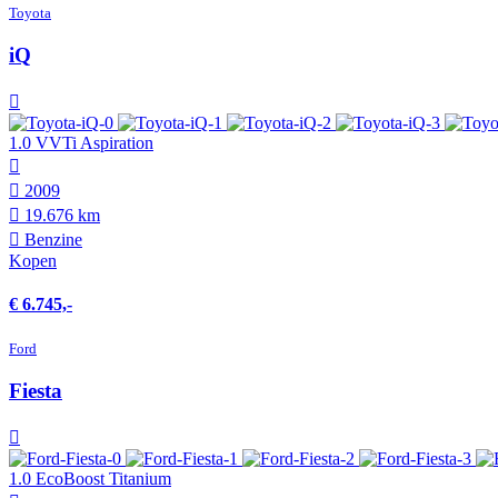
Toyota
iQ
1.0 VVTi Aspiration
2009
19.676 km
Benzine
Kopen
€ 6.745,-
Ford
Fiesta
1.0 EcoBoost Titanium