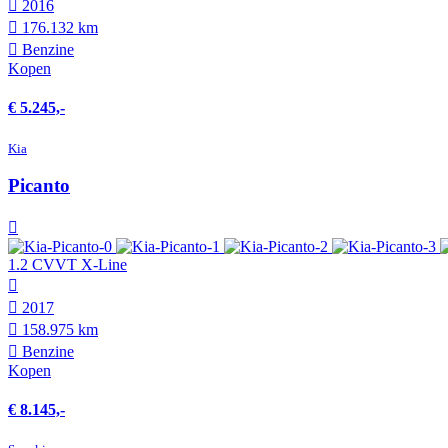
2016
176.132 km
Benzine
Kopen
€ 5.245,-
Kia
Picanto
1.2 CVVT X-Line
2017
158.975 km
Benzine
Kopen
€ 8.145,-