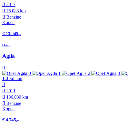
2017
75.083 km
Benzine
Kopen
€ 13.945,-
Opel
Agila
1.0 Edition
2011
136.030 km
Benzine
Kopen
€ 4.745,-