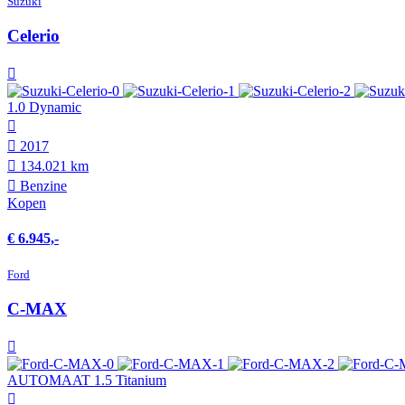
Suzuki
Celerio
1.0 Dynamic
2017
134.021 km
Benzine
Kopen
€ 6.945,-
Ford
C-MAX
AUTOMAAT 1.5 Titanium