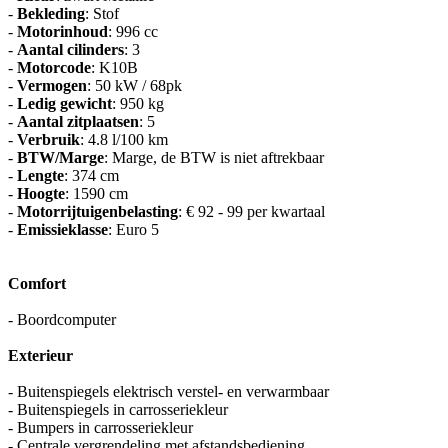
-
Bekleding
: Stof
-
Motorinhoud
: 996 cc
-
Aantal cilinders
: 3
-
Motorcode
: K10B
-
Vermogen
: 50 kW / 68pk
-
Ledig gewicht
: 950 kg
-
Aantal zitplaatsen
: 5
-
Verbruik
: 4.8 l/100 km
-
BTW/Marge
: Marge, de BTW is niet aftrekbaar
-
Lengte
: 374 cm
-
Hoogte
: 1590 cm
-
Motorrijtuigenbelasting
: € 92 - 99 per kwartaal
-
Emissieklasse
: Euro 5
Comfort
- Boordcomputer
Exterieur
- Buitenspiegels elektrisch verstel- en verwarmbaar
- Buitenspiegels in carrosseriekleur
- Bumpers in carrosseriekleur
- Centrale vergrendeling met afstandsbediening