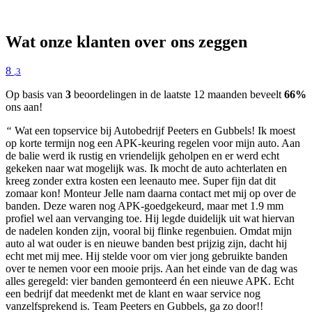
Wat onze klanten over ons zeggen
8
,3
Op basis van
3
beoordelingen in de laatste 12 maanden beveelt
66%
ons aan!
“
Wat een topservice bij Autobedrijf Peeters en Gubbels! Ik moest
op korte termijn nog een APK-keuring regelen voor mijn auto. Aan
de balie werd ik rustig en vriendelijk geholpen en er werd echt
gekeken naar wat mogelijk was. Ik mocht de auto achterlaten en
kreeg zonder extra kosten een leenauto mee. Super fijn dat dit
zomaar kon! Monteur Jelle nam daarna contact met mij op over de
banden. Deze waren nog APK-goedgekeurd, maar met 1.9 mm
profiel wel aan vervanging toe. Hij legde duidelijk uit wat hiervan
de nadelen konden zijn, vooral bij flinke regenbuien. Omdat mijn
auto al wat ouder is en nieuwe banden best prijzig zijn, dacht hij
echt met mij mee. Hij stelde voor om vier jong gebruikte banden
over te nemen voor een mooie prijs. Aan het einde van de dag was
alles geregeld: vier banden gemonteerd én een nieuwe APK. Echt
een bedrijf dat meedenkt met de klant en waar service nog
vanzelfsprekend is. Team Peeters en Gubbels, ga zo door!!