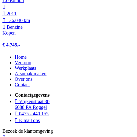
1.0 Edition
2011
136.030 km
Benzine
Kopen
€ 4.745,-
Home
Verkoop
Werkplaats
Afspraak maken
Over ons
Contact
Contactgegevens
Vrijkenstraat 3b
6088 PA Roggel
0475 - 440 155
E-mail ons
Bezoek de klantomgeving